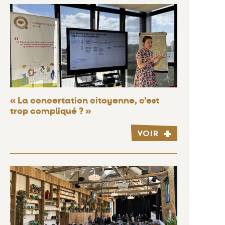
« La concertation citoyenne, c’est
trop compliqué ? »
VOIR