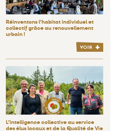
Réinventons l’habitat individuel et
collectif grâce au renouvellement
urbain !
VOIR
L’intelligence collective au service
des élus locaux et de la Qualité de Vie