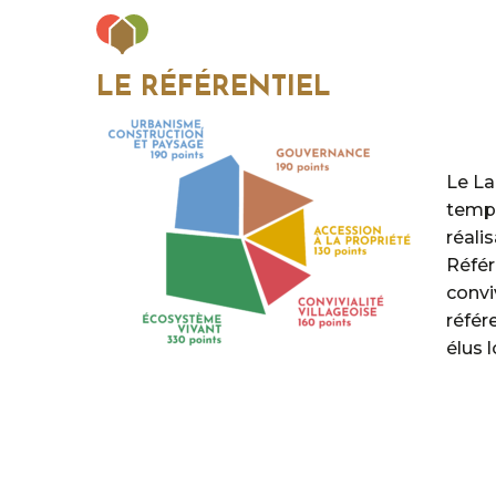
LE RÉFÉRENTIEL
Le La
temps
réali
Référ
convi
référ
élus 