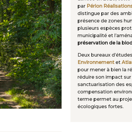
par
Périon Réalisation
distingue par des ambi
présence de zones hum
plusieurs espèces prot
municipalité et l’amén
préservation de la biod
Deux bureaux d’étude
Environnement
et
Atl
pour mener à bien la ré
réduire son impact sur l
sanctuarisation des es
compensation environ
terme permet au projet
écologiques fortes.