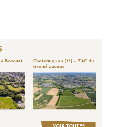
S
 Le Bosquet
Chateaugiron (35) – ZAC du
Grand Launay
VOIR TOUTES