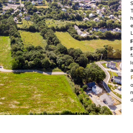
S
T
h
e
L
p
p
f
l
P
œ
n
d