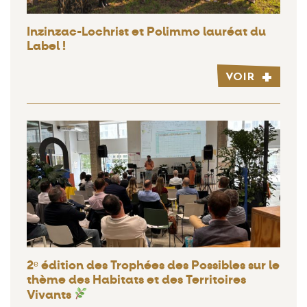
Inzinzac-Lochrist et Polimmo lauréat du
Label !
VOIR
2ᵉ édition des Trophées des Possibles sur le
thème des Habitats et des Territoires
Vivants