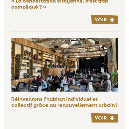
« La concertation citoyenne, c’est trop
compliqué ? »
VOIR
Réinventons l’habitat individuel et
collectif grâce au renouvellement urbain !
VOIR